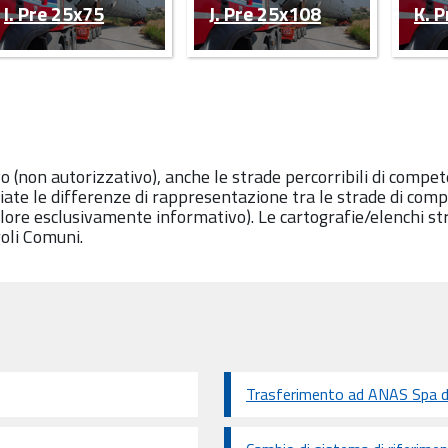
I. Pre 25x75
J. Pre 25x108
K. 
o (non autorizzativo), anche le strade percorribili di com
iate le differenze di rappresentazione tra le strade di compe
lore esclusivamente informativo). Le cartografie/elenchi st
goli Comuni.
Trasferimento ad ANAS Spa di