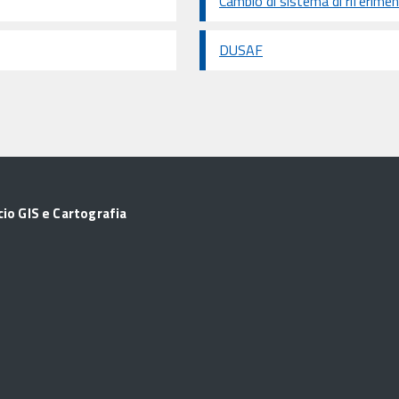
Cambio di sistema di riferim
DUSAF
cio GIS e Cartografia