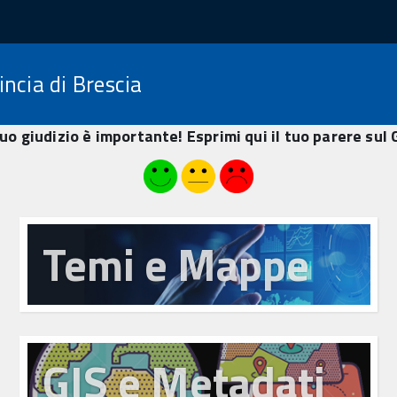
ncia di Brescia
 tuo giudizio è importante! Esprimi qui il tuo parere sul
Temi e Mappe
GIS e Metadati