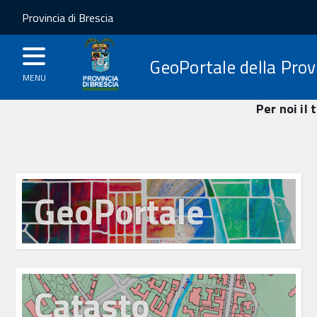
Provincia di Brescia
GeoPortale della Provi
MENU
Per noi il
GeoPortale
Catasto