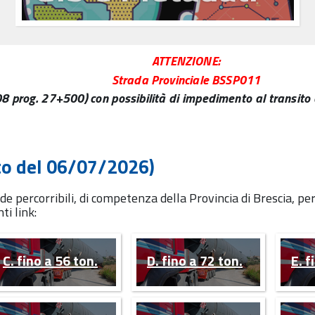
ATTENZIONE:
Strada Provinciale BSSP011
rog. 27+500) con possibilità di impedimento al transito di
to del 06/07/2026)
 percorribili, di competenza della Provincia di Brescia, per i
ti link:
C. fino a 56 ton.
D. fino a 72 ton.
E. f